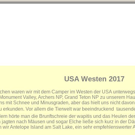
Neue Bilder/Artenlisten
Reisefotos
Infos
Naturschutz
USA Westen 2017
chen waren wir mit dem Camper im Westen der USA unterwegs.
Monument Valley, Archers NP, Grand Teton NP zu unserem Haup
ns mit Schnee und Minusgraden, aber das hielt uns nicht davon
 erkunden. Vor allem die Tierwelt war beeindruckend  tausende
rn hörte man die Brunftschreie der wapitis und das Heulen der
 jagten nach Mäusen und sogar Elche ließe sich kurz in der 
 wir Antelope Island am Salt Lake, ein sehr empfehlenswerter